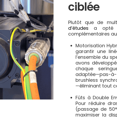
ciblée
Plutôt que de mult
d’études
a opté po
complémentaires au s
Motorisation Hybr
garantir une liné
l’ensemble du spe
avons développé 
chaque seringu
adaptée—pas-à-p
brushless synchr
—éliminant tout c
Fûts à Double En
Pour réduire dra
(passage de 50°
maximiser la dis