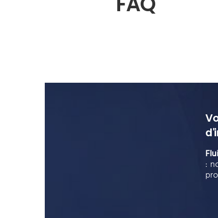
FAQ
Vo
d'
Flu
: n
pro