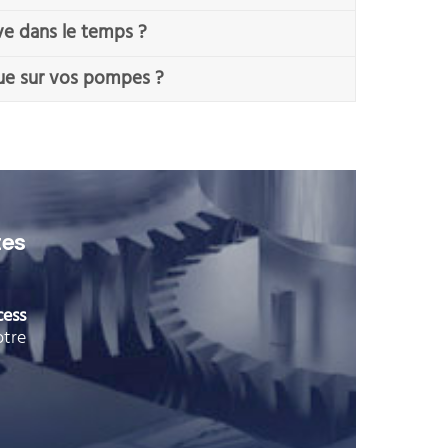
ve dans le temps ?
ique sur vos pompes ?
tes
cess
otre