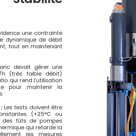
vidence une contrainte
une dynamique de débit
nt, tout en maintenant
nc devait gérer une
/h (très faible débit)
io qui rend l’utilisation
e pour maintenir la
e.
:
Les tests doivent être
constantes (+25°C ou
e des fûts de pompes
hermique qui retarde la
iellement les mesures