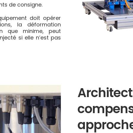
ts de consigne.
quipement doit opérer
ions, la déformation
en que minime, peut
jecté si elle n’est pas
Archite
compensa
approch