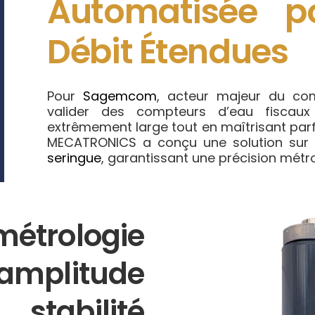
Automatisée p
Débit Étendues
Pour
Sagemcom
, acteur majeur du comp
valider des compteurs d’eau fiscau
extrêmement large tout en maîtrisant parf
MECATRONICS a conçu une solution sur
seringue
, garantissant une précision métro
métrologie
amplitude
tabilité