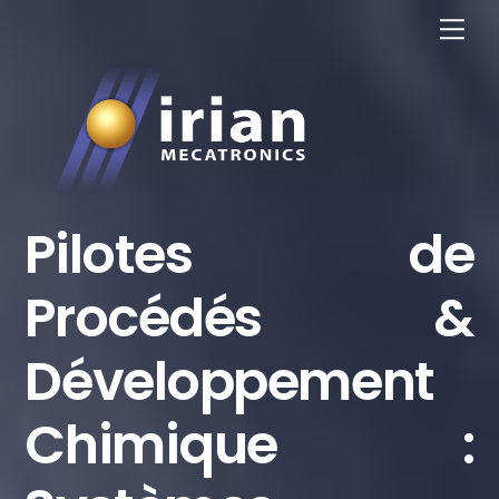
Skip
Me
to
content
Pilotes de
Procédés &
Développement
Chimique :