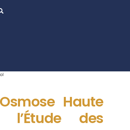
Search
ol
d’Osmose Haute
r l’Étude des