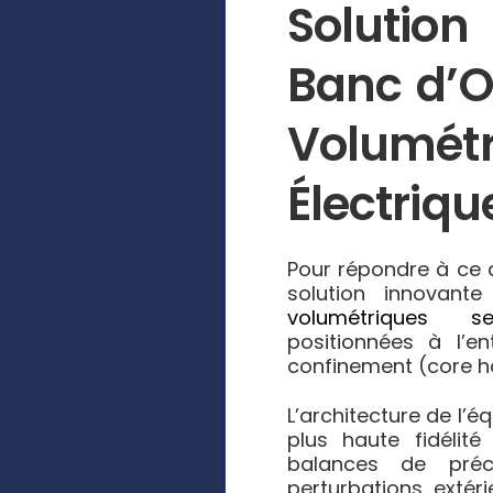
Solution
Banc d’
Volumé
Électriqu
Pour répondre à ce 
solution innovant
volumétriques se
positionnées à l’e
confinement (core h
L’architecture de l’
plus haute fidélité
balances de préc
perturbations extéri