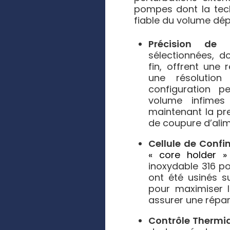
pompes dont la tec
fiable du volume dép
Précision de 
sélectionnées, d
fin, offrent une
une résolution
configuration p
volume infimes 
maintenant la pr
de coupure d’alim
Cellule de Confi
« core holder »
inoxydable 316 pou
ont été usinés s
pour maximiser l
assurer une répa
Contrôle Thermiq