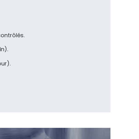
ontrôlés.
n).
ur).