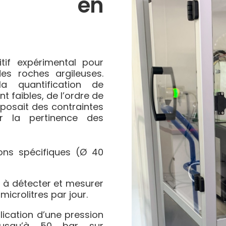
he en
tif expérimental pour
s roches argileuses.
la quantification de
faibles, de l’ordre de
posait des contraintes
ir la pertinence des
ons spécifiques (Ø 40
à détecter et mesurer
microlitres par jour.
ication d’une pression
jusqu’à 50 bar sur