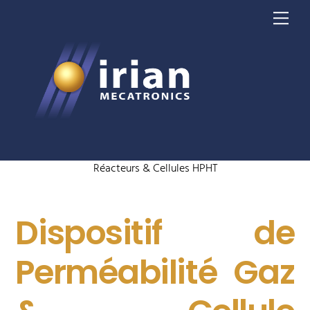
Skip
Me
to
content
Réacteurs & Cellules HPHT
Dispositif de
Perméabilité Gaz