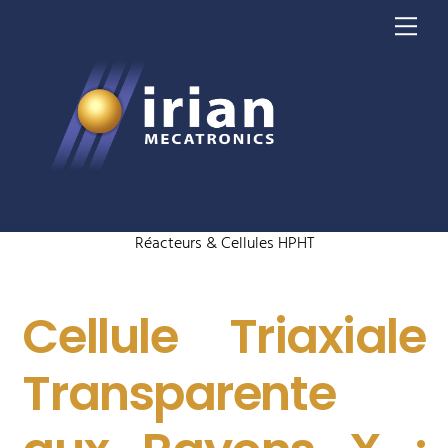
Skip
Me
to
content
Réacteurs & Cellules HPHT
Cellule Triaxiale
Transparente