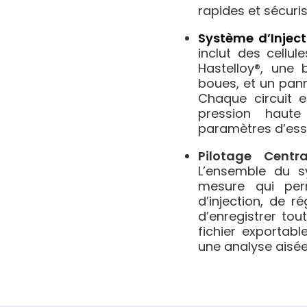
rapides et sécuri
Système d’Inject
inclut des cellu
Hastelloy®, une 
boues, et un pann
Chaque circuit 
pression haute
paramètres d’ess
Pilotage Centr
L’ensemble du sy
mesure qui pe
d’injection, de r
d’enregistrer to
fichier exportabl
une analyse aisée