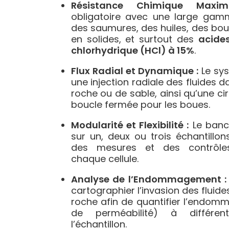
Résistance Chimique Maxim
obligatoire avec une large gamm
des saumures, des huiles, des bo
en solides, et surtout des
acide
chlorhydrique (HCl) à 15%
.
Flux Radial et Dynamique :
Le sys
une injection radiale des fluides 
roche ou de sable, ainsi qu’une c
boucle fermée pour les boues.
Modularité et Flexibilité :
Le banc 
sur un, deux ou trois échantillo
des mesures et des contrôle
chaque cellule.
Analyse de l’Endommagement :
cartographier l’invasion des fluide
roche afin de quantifier l’endom
de perméabilité) à différen
l’échantillon.