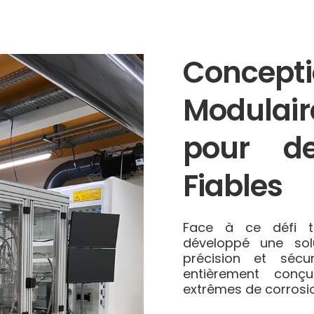
Concep
Modulai
pour d
Fiables
Face à ce défi t
développé une solu
précision et sécu
entièrement conç
extrêmes de corrosio