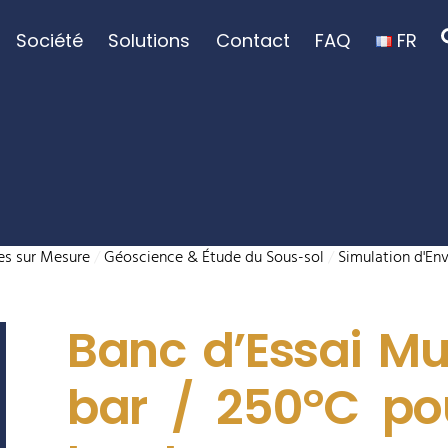
Société
Solutions
Contact
FAQ
FR
tes sur Mesure
/
Géoscience & Étude du Sous-sol
/
Simulation d'En
Banc d’Essai Mul
bar / 250°C po