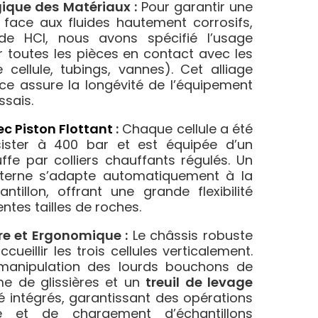
gique des Matériaux :
Pour garantir une
e face aux fluides hautement corrosifs,
de HCl, nous avons spécifié l’usage
 toutes les pièces en contact avec les
 cellule, tubings, vannes). Cet alliage
e assure la longévité de l’équipement
ssais.
ec Piston Flottant
:
Chaque cellule a été
ister à 400 bar et est équipée d’un
fe par colliers chauffants régulés. Un
interne s’adapte automatiquement à la
ntillon, offrant une grande flexibilité
entes tailles de roches.
re et Ergonomique :
Le châssis robuste
ueillir les trois cellules verticalement.
a manipulation des lourds bouchons de
me de glissières et un
treuil de levage
é intégrés, garantissant des opérations
 et de chargement d’échantillons