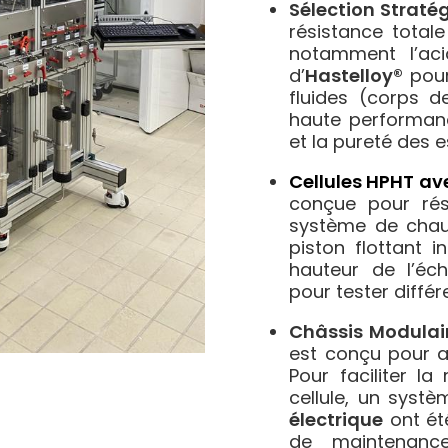
Sélection Straté
résistance total
notamment l’aci
d’
Hastelloy®
pour
fluides (corps de
haute performanc
et la pureté des e
Cellules HPHT av
conçue pour rés
système de chauf
piston flottant 
hauteur de l’écha
pour tester différ
Châssis Modulai
est conçu pour acc
Pour faciliter l
cellule, un systè
électrique
ont ét
de maintenance