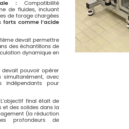
ale :
Compatibilité
e de fluides, incluant
ues de forage chargées
s forts comme l’acide
tème devait permettre
dans des échantillons de
irculation dynamique en
devait pouvoir opérer
ns simultanément, avec
s indépendants pour
L’objectif final était de
s et des solides dans la
magement (la réduction
tes profondeurs de