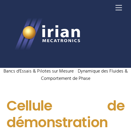
Skip
Me
to
content
Bancs d'Essais & Pilotes sur Mesure
/
Dynamique des Fluides &
Comportement de Phase
Cellule de
démonstration